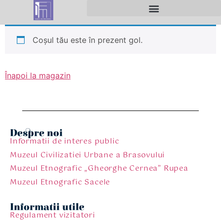
conținut
MECANISME PRIVIND ÎNCĂLCĂRI ALE LEGII
Coșul tău este în prezent gol.
Înapoi la magazin
Despre noi
Informatii de interes public
Muzeul Civilizatiei Urbane a Brasovului
Muzeul Etnografic „Gheorghe Cernea” Rupea
Muzeul Etnografic Sacele
Informatii utile
Regulament vizitatori