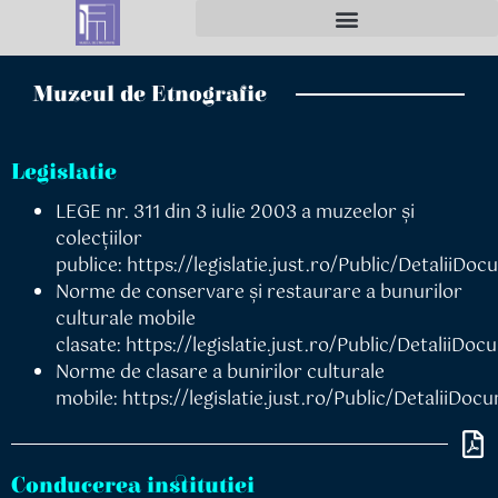
conținut
MECANISME PRIVIND ÎNCĂLCĂRI ALE LEGII
Muzeul de Etnografie
Legislatie
LEGE nr. 311 din 3 iulie 2003 a muzeelor și
colecțiilor
publice:
https://legislatie.just.ro/Public/DetaliiDo
Norme de conservare și restaurare a bunurilor
culturale mobile
clasate:
https://legislatie.just.ro/Public/DetaliiD
Norme de clasare a bunirilor culturale
mobile:
https://legislatie.just.ro/Public/DetaliiD
Conducerea institutiei