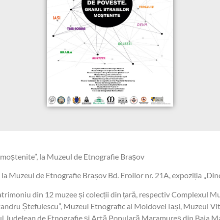
r moștenite”, la Muzeul de Etnografie Brașov
la Muzeul de Etnografie Brașov Bd. Eroilor nr. 21A, expoziția „Dinc
atrimoniu din 12 muzee și colecții din țară, respectiv Complexul M
dru Ștefulescu”, Muzeul Etnografic al Moldovei Iași, Muzeul Vitic
eul Județean de Etnografie și Artă Populară Maramureș din Baia 