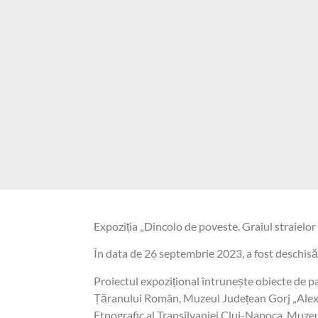
Expoziția „Dincolo de poveste. Graiul straielo
În data de 26 septembrie 2023, a fost deschisă 
Proiectul expozițional întrunește obiecte de p
Țăranului Român, Muzeul Județean Gorj „Alexan
Etnografic al Transilvaniei Cluj-Napoca, Muz