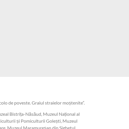
olo de poveste. Graiul straielor moștenite”.
uzeal Bistrița-Năsăud, Muzeul Național al
ulturii și Pomiculturii Golești, Muzeul
Mare, Muzeul Maramureșan din Sighetul