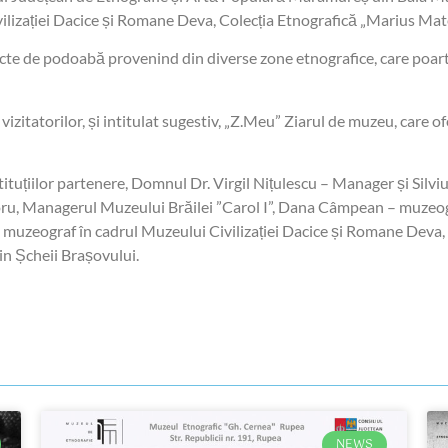
vilizației Dacice și Romane Deva, Colecția Etnografică „Marius Mat
cte de podoabă provenind din diverse zone etnografice, care poartă
r vizitatorilor, și intitulat sugestiv, „Z.Meu” Ziarul de muzeu, care 
stituțiilor partenere, Domnul Dr. Virgil Nițulescu – Manager și Silv
u, Managerul Muzeului Brăilei ”Carol I”, Dana Câmpean – muzeogra
muzeograf în cadrul Muzeului Civilizației Dacice și Romane Deva, pr
in Șcheii Brașovului.
NEWS