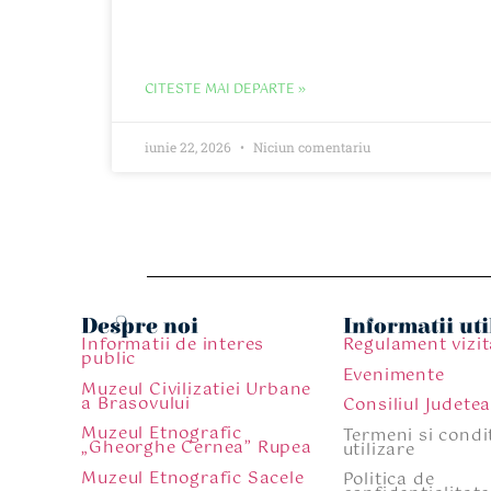
CITESTE MAI DEPARTE »
iunie 22, 2026
Niciun comentariu
Despre noi
Informatii uti
Informatii de interes
Regulament vizit
public
Evenimente
Muzeul Civilizatiei Urbane
a Brasovului
Consiliul Judete
Muzeul Etnografic
Termeni si condit
„Gheorghe Cernea” Rupea
utilizare
Muzeul Etnografic Sacele
Politica de