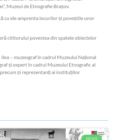
ei”, Muzeul de Etnografie Brașov.
 cu ele amprenta locurilor și poveștile unor
oferă cititorului povestea din spatele obiectelor
iu Ilea – muzeograf în cadrul Muzeului Național
f și expert în cadrul Muzeului Etnografic al
ecum și reprezentanți ai instituțiilor
NEWS