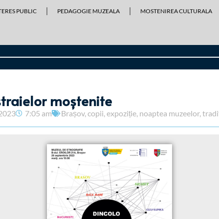
TERES PUBLIC
PEDAGOGIE MUZEALA
MOSTENIREA CULTURALA
straielor moștenite
 2023
7:05 am
Brașov
,
copii
,
expoziție
,
noaptea muzeelor
,
tradi