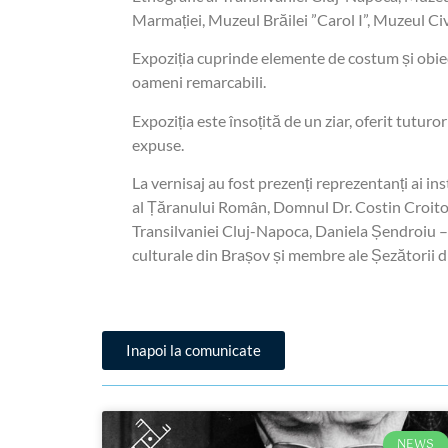
Marmației, Muzeul Brăilei ”Carol I”, Muzeul Ci
Expoziția cuprinde elemente de costum și obie
oameni remarcabili.
Expoziția este însoțită de un ziar, oferit tuturo
expuse.
La vernisaj au fost prezenți reprezentanți ai in
al Țăranului Român, Domnul Dr. Costin Croitor
Transilvaniei Cluj-Napoca, Daniela Șendroiu – 
culturale din Brașov și membre ale Șezătorii d
Inapoi la comunicate
NEWS