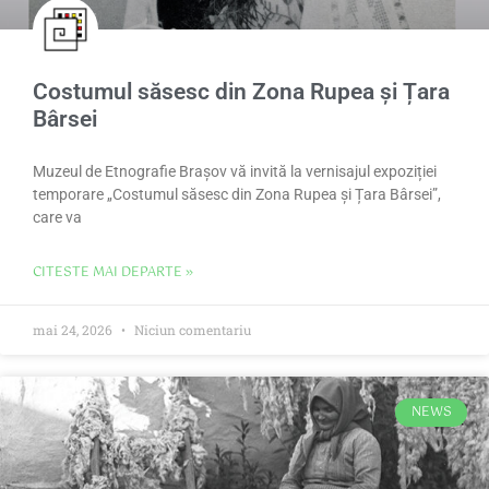
Costumul săsesc din Zona Rupea și Țara
Bârsei
Muzeul de Etnografie Brașov vă invită la vernisajul expoziției
temporare „Costumul săsesc din Zona Rupea și Țara Bârsei”,
care va
CITESTE MAI DEPARTE »
mai 24, 2026
Niciun comentariu
NEWS