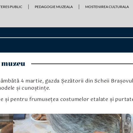
TERES PUBLIC
PEDAGOGIE MUZEALA
MOSTENIREA CULTURALA
a muzeu
âmbătă 4 martie, gazda Șezătorii din Scheii Brașovulu
modele și cunoștințe.
 și pentru frumusețea costumelor etalate și purtate