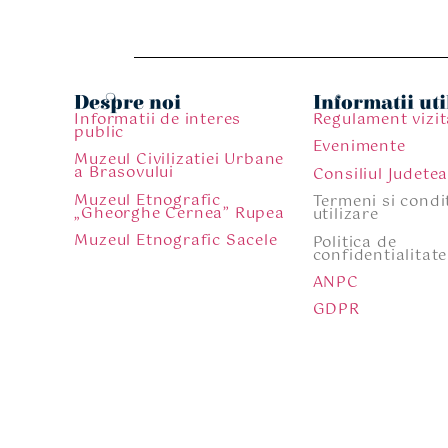
Despre noi
Informatii uti
Informatii de interes
Regulament vizit
public
Evenimente
Muzeul Civilizatiei Urbane
a Brasovului
Consiliul Judete
Muzeul Etnografic
Termeni si condit
„Gheorghe Cernea” Rupea
utilizare
Muzeul Etnografic Sacele
Politica de
confidentialitate
ANPC
GDPR