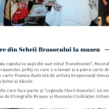
are din Scheii Brasovului la muzeu
la capului la sașii din sud-estul Transilvaniei”, Muze
rașovului, prilej cu care s-a lansat și a patra carte d
 o carte frumos ilustrată de artista brașoveană Alexa
 Șchei și Săcele.
, din care face parte și ”Legenda Florii Soarelui”, un
ui de Etnografie Brașov și Muzeului Civilizației Urban