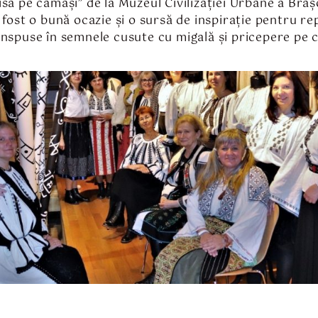
ă pe cămăși” de la Muzeul Civilizației Urbane a Brașo
 fost o bună ocazie și o sursă de inspirație pentru re
anspuse în semnele cusute cu migală și pricepere pe 