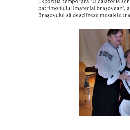
Expoziția temporară ”O călătorie scris
patrimoniului imaterial brașovean”, a
Brașovului să descifreze mesajele tr