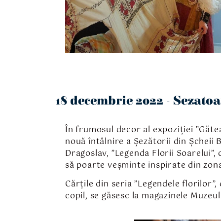
18 decembrie 2022 - Sezato
În frumosul decor al expoziției ”Gătea
nouă întâlnire a Șezătorii din Șcheii B
Dragoslav, ”Legenda Florii Soarelui”,
să poarte veșminte inspirate din zona
Cărțile din seria ”Legendele florilor”
copil, se găsesc la magazinele Muzeul