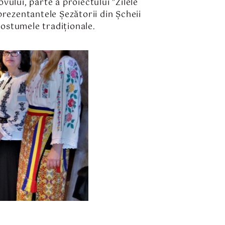
vului, parte a proiectului ”Zilele
prezentantele Șezătorii din Șcheii
costumele tradiționale.