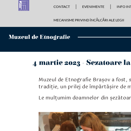
conținut
CONTACT
EVENIMENTE
INFO IN
MECANISME PRIVIND ÎNCĂLCĂRI ALE LEGII
Muzeul de Etnografie
4 martie 2023 - Sezatoare l
Muzeul de Etnografie Brașov a fost, s
tradiție, un prilej de împărtășire de 
Le mulțumim doamnelor din șezătoare